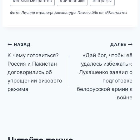
#
семьи мигрантов
#
чиновники
#
штрафы
Фото: Личная страница Александра Помогайбо во «ВКонтакте»
Навигация
НАЗАД
ДАЛЕЕ
К чему готовиться?
«Дай бог, чтобы её
по
Россия и Пакистан
удалось избежать»:
записям
договорились об
Лукашенко заявил о
упрощении визового
подготовке
режима
белорусской армии к
войне