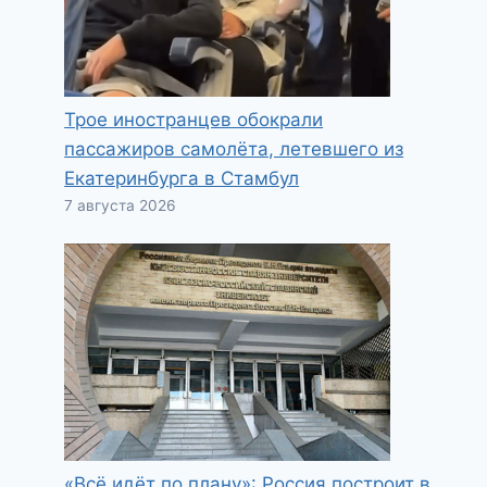
Трое иностранцев обокрали
пассажиров самолёта, летевшего из
Екатеринбурга в Стамбул
7 августа 2026
«Всё идёт по плану»: Россия построит в