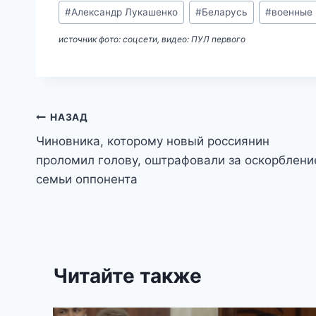
Метки
#
Александр Лукашенко
#
Беларусь
#
военные
записи:
источник фото: соцсети, видео: ПУЛ первого
Навигация
НАЗАД
Чиновника, которому новый россиянин
по
проломил голову, оштрафовали за оскорблени
записям
семьи оппонента
Читайте также