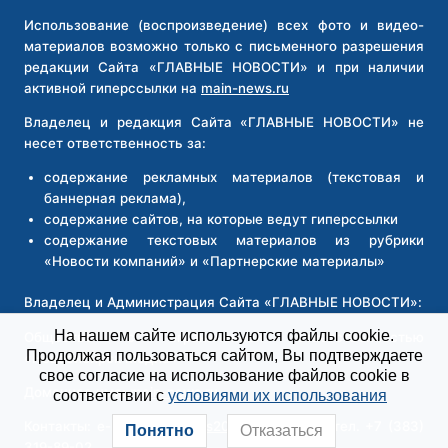
Использование (воспроизведение) всех фото и видео-
материалов возможно только с письменного разрешения
редакции Сайта «ГЛАВНЫЕ НОВОСТИ» и при наличии
активной гиперссылки на
main-news.ru
Владелец и редакция Сайта «ГЛАВНЫЕ НОВОСТИ» не
несет ответственность за:
содержание рекламных материалов (текстовая и
баннерная реклама),
содержание сайтов, на которые ведут гиперссылки
содержание текстовых материалов из рубрики
«Новости компаний» и «Партнерские материалы»
Владелец и Администрация Сайта «ГЛАВНЫЕ НОВОСТИ»:
На нашем сайте используются файлы cookie.
Общество с ограниченной ответственностью
Продолжая пользоваться сайтом, Вы подтверждаете
«Новосибирск Медиа»
свое согласие на использование файлов cookie в
Доменное имя:
main-news.ru
соответствии с
условиями их использования
Контакты: e-mail
main-news2026@yandex.ru
, тел. +7 (383)
Понятно
Отказаться
319-89-02