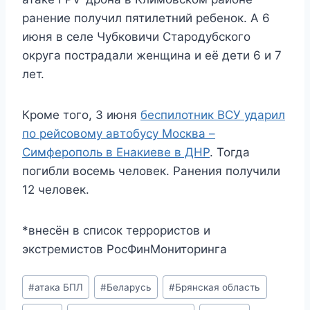
ранение получил пятилетний ребенок. А 6
июня в селе Чубковичи Стародубского
округа пострадали женщина и её дети 6 и 7
лет.
Кроме того, 3 июня
беспилотник ВСУ ударил
по рейсовому автобусу Москва –
Симферополь в Енакиеве в ДНР
. Тогда
погибли восемь человек. Ранения получили
12 человек.
*внесён в список террористов и
экстремистов РосФинМониторинга
Метки
#
атака БПЛ
#
Беларусь
#
Брянская область
записи: