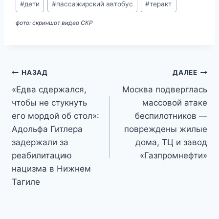
#
дети
#
пассажирский автобус
#
теракт
фото: скриншот видео СКР
Навигация
НАЗАД
ДАЛЕЕ
«Едва сдержался,
Москва подверглась
по
чтобы не стукнуть
массовой атаке
записям
его мордой об стол»:
беспилотников —
Адольфа Гитлера
повреждены жилые
задержали за
дома, ТЦ и завод
реабилитацию
«Газпромнефти»
нацизма в Нижнем
Тагиле